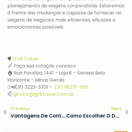
planejamento de viagens corporativas. Estaremos
à frente das mudanças e capazes de fornecer as
viagens de negócios mais eficientes, eficazes e
emocionantes possíveis.
🛡️
GVB Trável
Faça sua cotação conosco
🏠 Rua Paraíba, 1441 – Loja 8 – Savassi Belo
Horizonte – Minas Gerais
📲
(31) 3223-3701 –
(31) 98371-1165
📫
girotur@gvbtravel.com.br
Previous
Next
Vantagens De Contratar Uma Agencia De Viagens Corporativas
Como Escolher O Destino Ideal Para Congressos E Eventos Corporativos?