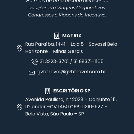
Há mais de uma década oferecendo
soluções em Viagens Corporativas,
Congressos e Viagens de Incentivo.
MATRIZ
Rua Paraíba, 1441 - Loja 8 - Savassi Belo
Horizonte - Minas Gerais
31 3223-3701 / 31 98371-1165
gvbtravel@gvbtravel.com.br
ESCRITÓRIO SP
Avenida Paulista, nº 2028 – Conjunto 111,
11º andar –CV 1480 CEP 01310-927 –
Bela Vista, São Paulo – SP