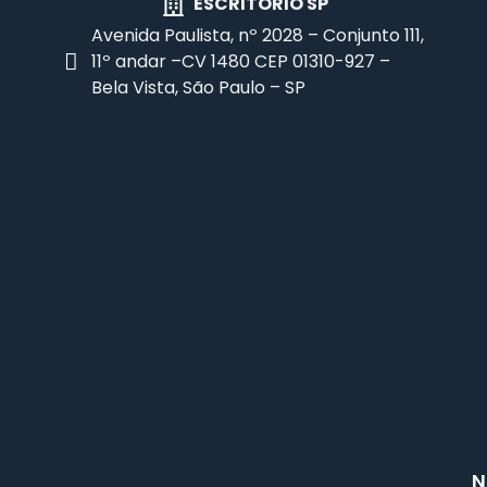
ESCRITÓRIO SP
Avenida Paulista, nº 2028 – Conjunto 111,
11º andar –CV 1480 CEP 01310-927 –
Bela Vista, São Paulo – SP
N